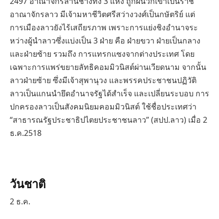
2497 อาณาจักรล้านช้างทั้ง 3 แห่ง ถูกผนวกเข้าเป็นราช
อาณาจักรลาว มีเจ้ามหาชีวิตศรีสว่างวงศ์เป็นกษัตริย์ แต่
การเมืองลาวยังไร้เสถียรภาพ เพราะการแย่งชิงอํานาจระ
หว่างผู้นําลาวซึ่งแบ่งเป็น 3 ฝ่าย คือ ฝ่ายขวา ฝ่ายเป็นกลาง
และฝ่ายซ้าย รวมถึง การแทรกแซงจากต่างประเทศ โดย
เฉพาะการแพร่ขยายลัทธิคอมมิวนิสต์ผ่านเวียดนาม จากนั้น
ลาวฝ่ายซ้าย ซึ่งมีเจ้าสุพานุวง และพรรคประชาชนปฏิวัติ
ลาวเป็นแกนนํายึดอํานาจรัฐได้สําเร็จ และเปลี่ยนระบอบ การ
ปกครองลาวเป็นสังคมนิยมคอมมิวนิสต์ ใช้ชื่อประเทศว่า
“สาธารณรัฐประชาธิปไตยประชาชนลาว” (สปป.ลาว) เมื่อ 2
ธ.ค.2518
วันชาติ
2 ธ.ค.