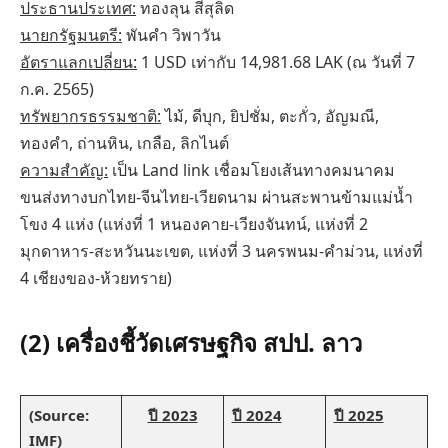
ประธานประเทศ:
ทองลุน สีสุลิด
นายกรัฐมนตรี:
พันคำ วิพาวัน
อัตราแลกเปลี่ยน:
1 USD เท่ากับ 14,981.68 LAK (ณ วันที่ 7
ก.ค. 2565)
ทรัพยากรธรรมชาติ:
ไม้, ดีบุก, ยิปชั่ม, ตะกั่ว, อัญมณี,
ทองคำ, ถ่านหิน, เกลือ, ลิกไนต์
ความสำคัญ:
เป็น Land link เชื่อมโยงเส้นทางคมนาคม
ขนส่งทางบกไทย-จีนไทย-เวียดนาม ผ่านสะพานข้ามแม่น้ำ
โขง 4 แห่ง (แห่งที่ 1 หนองคาย-เวียงจันทน์, แห่งที่ 2
มุกดาหาร-สะหวันนะเขต, แห่งที่ 3 นครพนม-คำม่วน, แห่งที่
4 เชียงของ-ห้วยทราย)
(2) เครื่องชี้วัดเศรษฐกิจ สปป. ลาว
(Source:
ปี 2023
ปี 2024
ปี 2025
IMF)