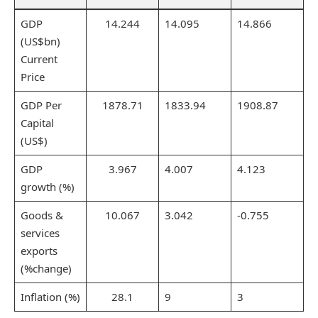
GDP
14.244
14.095
14.866
(US$bn)
Current
Price
GDP Per
1878.71
1833.94
1908.87
Capital
(US$)
GDP
3.967
4.007
4.123
growth (%)
Goods &
10.067
3.042
-0.755
services
exports
(%change)
Inflation (%)
28.1
9
3