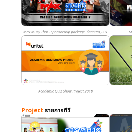
Max Muey Thai - Sponsorship package Platinum_001
M
Academic Quiz Show Project 2018
Project
รายการทีวี