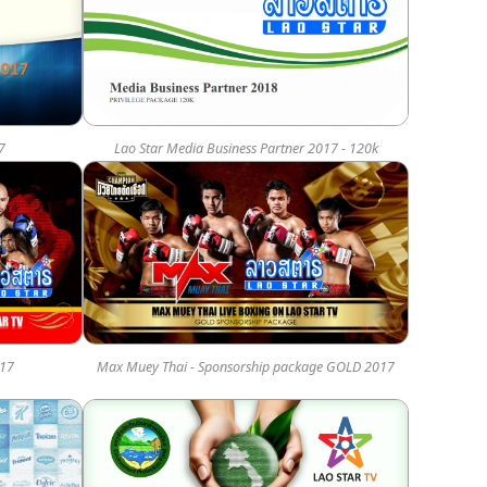
7
Lao Star Media Business Partner 2017 - 120k
017
Max Muey Thai - Sponsorship package GOLD 2017