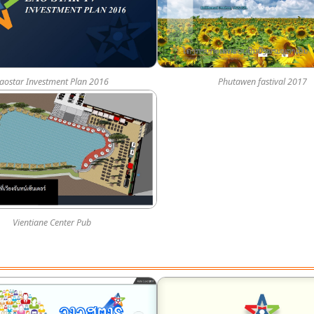
aostar Investment Plan 2016
Phutawen fastival 2017
Vientiane Center Pub