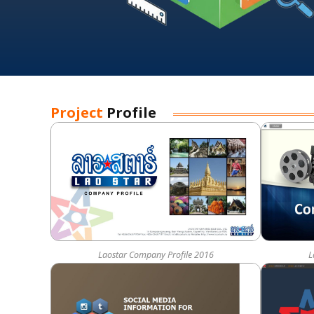
Project
Profile
Laostar Company Profile 2016
L