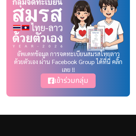
อัพเดทข้อมูล การจดทะเบียนสมรสไทยลาว
ด้วยตัวเอง ผ่าน Facebook Group ได้ที่นี่ คลิ๊ก
เลย !!
เข้าร่วมกลุ่ม