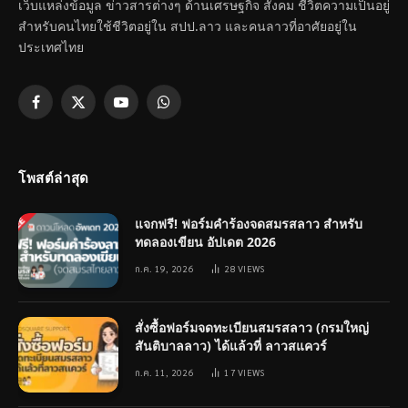
เว็บแหล่งข้อมูล ข่าวสารต่างๆ ด้านเศรษฐกิจ สังคม ชีวิตความเป็นอยู่
สำหรับคนไทยใช้ชีวิตอยู่ใน สปป.ลาว และคนลาวที่อาศัยอยู่ใน
ประเทศไทย
Facebook
X
YouTube
WhatsApp
(Twitter)
โพสต์ล่าสุด
แจกฟรี! ฟอร์มคำร้องจดสมรสลาว สำหรับ
ทดลองเขียน อัปเดต 2026
ก.ค. 19, 2026
28
VIEWS
สั่งซื้อฟอร์มจดทะเบียนสมรสลาว (กรมใหญ่
สันติบาลลาว) ได้แล้วที่ ลาวสแควร์
ก.ค. 11, 2026
17
VIEWS