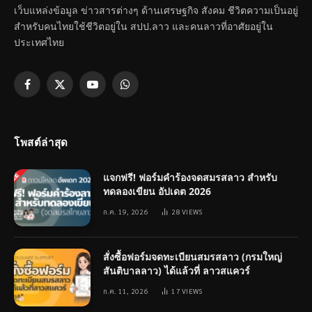
เว็บแหล่งข้อมูล ข่าวสารต่างๆ ด้านเศรษฐกิจ สังคม ชีวิตความเป็นอยู่
สำหรับคนไทยใช้ชีวิตอยู่ใน สปป.ลาว และคนลาวที่อาศัยอยู่ใน
ประเทศไทย
Facebook
X
YouTube
WhatsApp
(Twitter)
โพสต์ล่าสุด
แจกฟรี! ฟอร์มคำร้องจดสมรสลาว สำหรับ
ทดลองเขียน อัปเดต 2026
ก.ค. 19, 2026
28
VIEWS
สั่งซื้อฟอร์มจดทะเบียนสมรสลาว (กรมใหญ่
สันติบาลลาว) ได้แล้วที่ ลาวสแควร์
ก.ค. 11, 2026
17
VIEWS