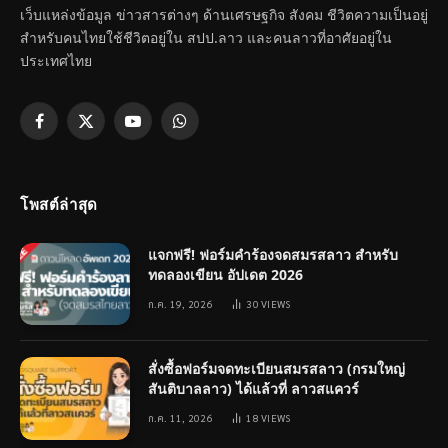
เว็บแหล่งข้อมูล ข่าวสารต่างๆ ด้านเศรษฐกิจ สังคม ชีวิตความเป็นอยู่
สำหรับคนไทยใช้ชีวิตอยู่ใน สปป.ลาว และคนลาวที่อาศัยอยู่ใน
ประเทศไทย
Facebook
X
YouTube
WhatsApp
(Twitter)
โพสต์ล่าสุด
แจกฟรี! ฟอร์มคำร้องจดสมรสลาว สำหรับ
ทดลองเขียน อัปเดต 2026
ก.ค. 19, 2026
30
VIEWS
สั่งซื้อฟอร์มจดทะเบียนสมรสลาว (กรมใหญ่
สันติบาลลาว) ได้แล้วที่ ลาวสแควร์
ก.ค. 11, 2026
18
VIEWS