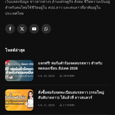
เว็บแหล่งข้อมูล ข่าวสารต่างๆ ด้านเศรษฐกิจ สังคม ชีวิตความเป็นอยู่
สำหรับคนไทยใช้ชีวิตอยู่ใน สปป.ลาว และคนลาวที่อาศัยอยู่ใน
ประเทศไทย
Facebook
X
YouTube
WhatsApp
(Twitter)
โพสต์ล่าสุด
แจกฟรี! ฟอร์มคำร้องจดสมรสลาว สำหรับ
ทดลองเขียน อัปเดต 2026
ก.ค. 19, 2026
28
VIEWS
สั่งซื้อฟอร์มจดทะเบียนสมรสลาว (กรมใหญ่
สันติบาลลาว) ได้แล้วที่ ลาวสแควร์
ก.ค. 11, 2026
17
VIEWS