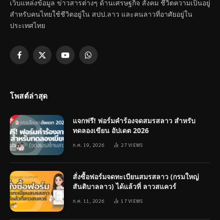
เว็บแหล่งข้อมูล ข่าวสารต่างๆ ด้านเศรษฐกิจ สังคม ชีวิตความเป็นอยู่
สำหรับคนไทยใช้ชีวิตอยู่ใน สปป.ลาว และคนลาวที่อาศัยอยู่ใน
ประเทศไทย
Facebook
X
YouTube
WhatsApp
(Twitter)
โพสต์ล่าสุด
แจกฟรี! ฟอร์มคำร้องจดสมรสลาว สำหรับ
ทดลองเขียน อัปเดต 2026
ก.ค. 19, 2026
27
VIEWS
สั่งซื้อฟอร์มจดทะเบียนสมรสลาว (กรมใหญ่
สันติบาลลาว) ได้แล้วที่ ลาวสแควร์
ก.ค. 11, 2026
17
VIEWS