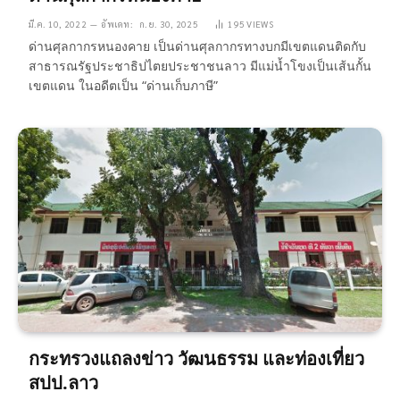
มี.ค. 10, 2022
อัพเดท:
ก.ย. 30, 2025
195
VIEWS
ด่านศุลกากรหนองคาย เป็นด่านศุลกากรทางบกมีเขตแดนติดกับ
สาธารณรัฐประชาธิปไตยประชาชนลาว มีแม่น้ำโขงเป็นเส้นกั้น
เขตแดน ในอดีตเป็น “ด่านเก็บภาษี”
กระทรวงแถลงข่าว วัฒนธรรม และท่องเที่ยว
สปป.ลาว