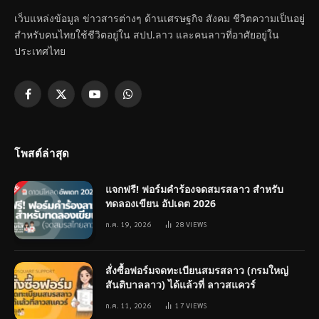
เว็บแหล่งข้อมูล ข่าวสารต่างๆ ด้านเศรษฐกิจ สังคม ชีวิตความเป็นอยู่
สำหรับคนไทยใช้ชีวิตอยู่ใน สปป.ลาว และคนลาวที่อาศัยอยู่ใน
ประเทศไทย
Facebook
X
YouTube
WhatsApp
(Twitter)
โพสต์ล่าสุด
แจกฟรี! ฟอร์มคำร้องจดสมรสลาว สำหรับ
ทดลองเขียน อัปเดต 2026
ก.ค. 19, 2026
28
VIEWS
สั่งซื้อฟอร์มจดทะเบียนสมรสลาว (กรมใหญ่
สันติบาลลาว) ได้แล้วที่ ลาวสแควร์
ก.ค. 11, 2026
17
VIEWS