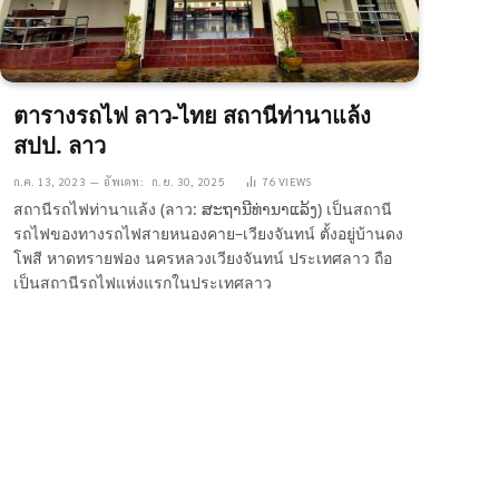
ตารางรถไฟ ลาว-ไทย สถานีท่านาแล้ง
สปป. ลาว
ก.ค. 13, 2023
อัพเดท:
ก.ย. 30, 2025
76
VIEWS
สถานีรถไฟท่านาแล้ง (ลาว: ສະຖານີທ່ານາແລ້ງ) เป็นสถานี
รถไฟของทางรถไฟสายหนองคาย–เวียงจันทน์ ตั้งอยู่บ้านดง
โพสี หาดทรายฟอง นครหลวงเวียงจันทน์ ประเทศลาว ถือ
เป็นสถานีรถไฟแห่งแรกในประเทศลาว