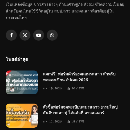
เว็บแหล่งข้อมูล ข่าวสารต่างๆ ด้านเศรษฐกิจ สังคม ชีวิตความเป็นอยู่
สำหรับคนไทยใช้ชีวิตอยู่ใน สปป.ลาว และคนลาวที่อาศัยอยู่ใน
ประเทศไทย
Facebook
X
YouTube
WhatsApp
(Twitter)
โพสต์ล่าสุด
แจกฟรี! ฟอร์มคำร้องจดสมรสลาว สำหรับ
ทดลองเขียน อัปเดต 2026
ก.ค. 19, 2026
30
VIEWS
สั่งซื้อฟอร์มจดทะเบียนสมรสลาว (กรมใหญ่
สันติบาลลาว) ได้แล้วที่ ลาวสแควร์
ก.ค. 11, 2026
18
VIEWS