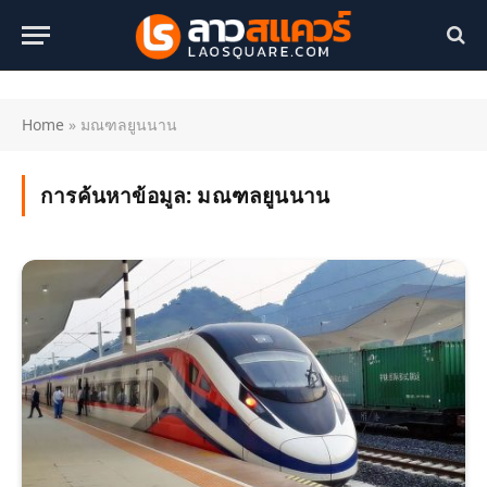
Home
»
มณฑลยูนนาน
การค้นหาข้อมูล:
มณฑลยูนนาน