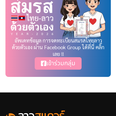
อัพเดทข้อมูล การจดทะเบียนสมรสไทยลาว
ด้วยตัวเอง ผ่าน Facebook Group ได้ที่นี่ คลิ๊ก
เลย !!
เข้าร่วมกลุ่ม