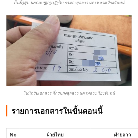
ກົມກົງສຸນ ນະຄອນຫຼວງວຽງຈັນ กรมกงสุลลาว นครหลวงเวียงจันทน์
ใบนัดรับเอกสาร ที่กรมกงสุลลาว นครหลวงเวียงจันทน์
รายการเอกสารในขั้นตอนนี้
No
ฝ่ายไทย
ฝ่ายลาว