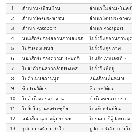
1
สำเนาทะเบียนบ้าน
สำเนาปื้มสำมะโนครั
2
สำเนาบัตรประชาชน
สำเนาบัตรประชาชน
3
สำเนา Passport
สำเนา Passport
4
หนังสือรับรองสถานภาพสมรส
ใบยั่งยืนสถานภาพบุ
5
ใบรับรองแพทย์
ใบยั่งยืนสุขภาพ
6
หนังสือรับรองความประพฤติ
ใบแจ้งโทษเลขที่ 3
7
ใบส่งตัวคนลาวกลับประเทศ
ใบยั่งยืนที่อยู่
8
ใบคำเห็นสถานทูต
หนังสือหมั้นหมาย
9
ชีวประวัติย่อ
ชีวประวัติย่อ
10
ใบคำร้องขอแต่งงาน
คำร้องขอแต่งดอง
11
ใบยั่งยืนฐานะเศรษฐกิจ
ใบแจ้งทรัพย์สิน
12
หนังสืออนุญาตผู้ปกครอง
ใบอนุญาติผู้ปกครอง
13
รูปถ่าย 3x4 cm. 6 ใบ
รูปถ่าย 3x4 cm. 6 ใบ