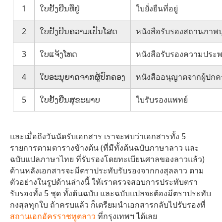
1
ໃບຢັ້ງຢືນທີ່ຢູ່
ใบยั่งยืนที่อยู่
2
ໃບຢັ້ງຢືນຄວາມເປັນໂສດ
หนังสือรับรองสถานภาพ
3
ໃບແຈ້ງໂທດ
หนังสือรับรองความประพ
4
ໃບອະນຸຍາດຈາກຜູ້ປົກຄອງ
หนังสืออนุญาตจากผู้ปก
5
ໃບຢັ້ງຢືນສຸຂະພາບ
ใบรับรองแพทย์
และเมื่อถึงวันนัดรับเอกสาร เราจะพบว่าเอกสารทั้ง 5
รายการตามตารางข้างต้น (ที่มีทั้งต้นฉบับภาษาลาว และ
ฉบับแปลภาษาไทย ที่รับรองโดยทะเบียนศาลของลาวแล้ว)
ด้านหลังเอกสารจะมีตราประทับรับรองจากกงสุลลาว ตาม
ตัวอย่างในรูปด้านล่างนี้ ให้เราตรวจสอบการประทับตรา
รับรองทั้ง 5 ชุด ทั้งต้นฉบับ และฉบับแปลจะต้องมีตราประทับ
กงสุลทุกใบ ถ้าครบแล้ว ก็เตรียมนำเอกสารกลับไปรับรองที่
สถานเอกอัครราชทูตลาว
ที่กรุงเทพฯ ได้เลย