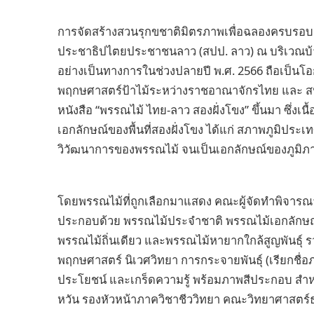
การจัดสร้างสวนรุกขชาติมิตรภาพเพื่อฉลองครบรอบ
ประชาธิปไตยประชาชนลาว (สปป. ลาว) ณ บริเวณบ้า
อย่างเป็นทางการในช่วงปลายปี พ.ศ. 2566 ถือเป็น
พฤกษศาสตร์ป้าไม้ระหว่างราชอาณาจักรไทย และ สปป. 
หนังสือ “พรรณไม้ ไทย-ลาว สองฝั่งโขง” ขึ้นมา ซึ่งเน
เอกลักษณ์ของพื้นที่สองฝั่งโขง ได้แก่ สภาพภูมิประเ
วิวัฒนาการของพรรณไม้ จนเป็นเอกลักษณ์ของภูมิภา
โดยพรรณไม้ที่ถูกเลือกมาแสดง คณะผู้จัดทำพิจารณา
ประกอบด้วย พรรณไม้ประจำชาติ พรรณไม้เอกลักษณ์ด้าน
พรรณไม้ถิ่นเดียว และพรรณไม้หายากใกล้สูญพันธุ์ ร
พฤกษศาสตร์ นิเวศวิทยา การกระจายพันธุ์ (เรียกชื
ประโยชน์ และเกร็ดความรู้ พร้อมภาพสีประกอบ สำหร
หวัน รองหัวหน้าภาควิชาชีววิทยา คณะวิทยาศาสตร์