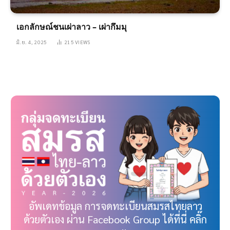
เอกลักษณ์ชนเผ่าลาว – เผ่ากึมมุ
มิ.ย. 4, 2025
215
VIEWS
อัพเดทข้อมูล การจดทะเบียนสมรสไทยลาว
ด้วยตัวเอง ผ่าน Facebook Group ได้ที่นี่ คลิ๊ก