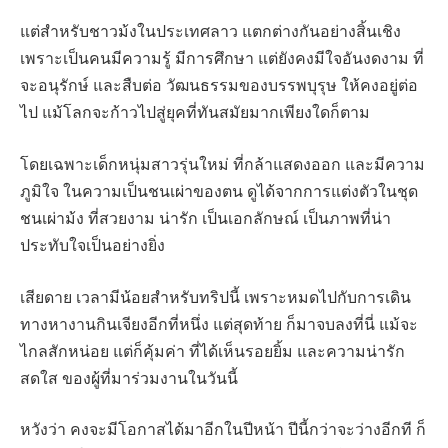
แต่สำหรับชาวม้งในประเทศลาว แตกต่างกันอย่างสิ้นเชิง
เพราะเป็นคนมีความรู้ มีการศึกษา แต่ยังคงมีใจอันงดงาม ที่
จะอนุรักษ์ และสืบต่อ วัฒนธรรมของบรรพบุรุษ ให้คงอยู่ต่อ
ไป แม้โลกจะก้าวไปสู่ยุคที่ทันสมัยมากเพียงใดก็ตาม
โดยเฉพาะเด็กหนุ่มสาวรุ่นใหม่ ที่กล้าแสดงออก และมีความ
ภูมิใจ ในความเป็นชนเผ่าของตน ดูได้จากการแต่งตัวในชุด
ชนเผ่าม้ง ที่สวยงาม น่ารัก เป็นเอกลักษณ์ เป็นภาพที่น่า
ประทับใจเป็นอย่างยิ่ง
เสียดาย เวลามีน้อยสำหรับทริปนี้ เพราะหมดไปกับการเดิน
ทางหางานกินเจียงอีกที่หนึ่ง แต่สุดท้าย ก็มาจบลงที่นี่ แม้จะ
ไกลสักหน่อย แต่ก็คุ้มค่า ที่ได้เห็นรอยยิ้ม และความน่ารัก
สดใส ของผู้ที่มาร่วมงานในวันนี้
หวังว่า คงจะมีโอกาสได้มาอีกในปีหน้า ปีนี้กว่าจะว่างอีกที ก็