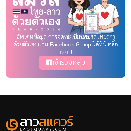
อัพเดทข้อมูล การจดทะเบียนสมรสไทยลาว
ด้วยตัวเอง ผ่าน Facebook Group ได้ที่นี่ คลิ๊ก
เลย !!
เข้าร่วมกลุ่ม