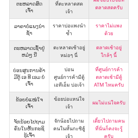
ຕະຫລາດສົດ
ที่ตะหลาดสด
ตลาดสดครับ
ເຈົ້າ
เจ้า
ราคาบ่อแพงนำ
ราคาไม่แพง
ລາຄາບໍ່ແພງນຳ
ຊ້ຳ
ซ้ำ
ด้วย
ตะหลาดเซ้าอยู่
ตลาดเช้าอยู่
ຕະຫລາດເຊົ້າຢູ່
ຫມໍ່ໆ ນີ່
หม่อๆ นี่
ใกล้ๆ นี้
บ่อน
ที่ศูนย์การค้า
ບ່ອນສູນການຄ້າ
ມີຕູ້ ເອ ທີ ເອມ ບໍ່
ศูนย์การค้ามีตู้
ตลาดเช้ามีตู้
ເຈົ້າ
เอทีเอ็ม บ่อเจ้า
ATM ไหมครับ
ข้อยบ่อแหน่ใจ
ຂ້ອຍບໍ່ແໜ່ໃຈ
ผมไม่แน่ใจครับ
ເຈົ້າ
เจ้า
จักน้อยไปถาม
เดี๋ยวไปถามคน
ຈັກນ້ອຍໄປຖາມ
ຄົນໃນຫັ້ນກະຊິ
คนในหั้นกะซิฮู้
ที่นั่นก็คงจะรู้
ຮູ້ເຈົ້າ
เจ้า
ครับ