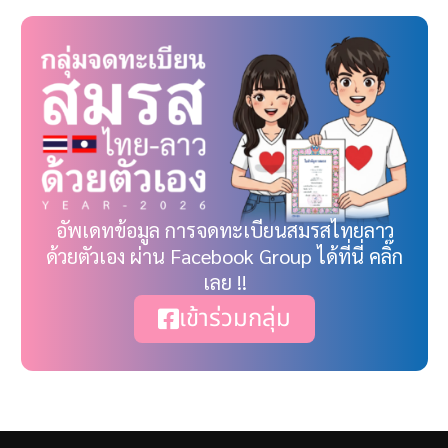
อัพเดทข้อมูล การจดทะเบียนสมรสไทยลาว
ด้วยตัวเอง ผ่าน Facebook Group ได้ที่นี่ คลิ๊ก
เลย !!
เข้าร่วมกลุ่ม