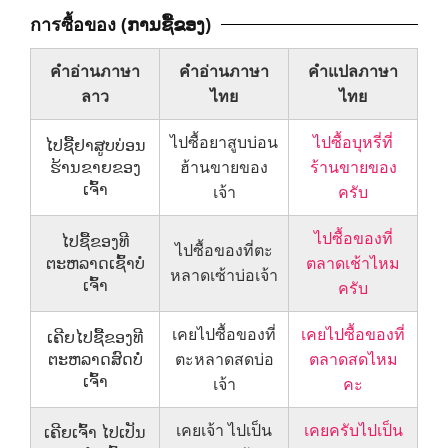
การซื้อของ (ການຊື້ຂອງ)
คำอ่านภาษา
คำอ่านภาษา
คำแปลภาษา
ลาว
ไทย
ไทย
ไปซื้อยาสูบบ่อน
ไปซื้อบุหรี่ที่
ໄປຊື້ຢາສູບບ່ອນ
ຮ້ານຂາຍຂອງ
ฮ้านขายของ
ร้านขายของ
ເຈົ້າ
เจ้า
ครับ
ไปซื้อของที่
ໄປຊື້ຂອງທີ
ไปซื้อของที่ตะ
ຕະຫລາດເຊົ້າບໍ່
ตลาดเช้าไหม
หลาดเซ้าบ่อเจ้า
ເຈົ້າ
ครับ
เคยไปซื้อของที่
เคยไปซื้อของที่
ເຄີຍໄປຊື້ຂອງທີ
ຕະຫລາດສົດບໍ່
ตะหลาดสดบ่อ
ตลาดสดไหม
ເຈົ້າ
เจ้า
คะ
เคยเจ้า ไปเป็น
เคยครับไปเป็น
ເຄີຍເຈົ້າ ໄປເປັນ