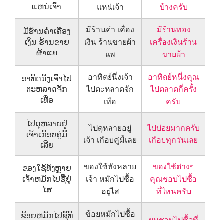
ແຫນ່ເຈົ້າ
แหน่เจ้า
บ้างครับ
มีร้านคำ เคื่อง
มีร้านทอง
ມີຮ້ານຄຳເຄື່ອງ
ເງິນ ຮ້ານຂາຍ
เงิน ร้านขายผ้า
เครื่องเงินร้าน
ຜ້າແພ
แพ
ขายผ้า
อาทิตย์นึ่งเจ้า
อาทิตย์หนึ่งคุณ
ອາທິດນຶ່ງເຈົ້າໄປ
ຕະຫລາດຈັກ
ไปตะหลาดจัก
ไปตลาดกี่ครั้ง
ເທື່ອ
เทื่อ
ครับ
ໄປດຸຫລາຍຢູ່
ไปดุหลายอยู่
ไปบ่อยมากครับ
ເຈ້າເກືອບຄູ່ມື້
เจ้า เกือบคู่มื้เลย
เกือบทุกวันเลย
ເລີຍ
ของใซ้ทังหลาย
ของใช้ต่างๆ
ຂອງໃຊ້ທັງຫຼາຍ
ເຈົ້າຫມັກໄປຊື້ຢູ່
เจ้า หมักไปซื้อ
คุณชอบไปซื้อ
ໄສ
อยู่ไส
ที่ไหนครับ
ข้อยหมักไปซื้อ
ຂ້ອຍຫມັກໄປຊື້ທີ
ผมชอบไปซื้อที่