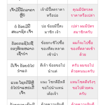
เจ้ามีปี้ลดราคา
คุณมีบัตรลด
ເຈົ້າມີປີ້ລົດລາຄາ
ຫຼືບໍ່
หรือบ่อ
ราคาหรือเปล่า
บ่อ ข้อยมีปี้สะ
เปล่า ผมมีบัตร
ບໍ່ ຂ້ອຍມີປີ້
ສະມາຊິກ ເຈົ້າ
มาซิก เจ้า
สมาชิกครับ
ข้อยกะซิไปซื้อ
ผมก็จะไปซื้อ
ຂ້ອຍກະຊິໄປຊື້
ຂອງທີຕະຫລາດ
ของทีตะหลาด
ของที่ตลาดเช้า
ເຊົ້ານຳ
เซ้านำ
ด้วย
ดีเจ้า ข้อยขอไป
ครับ ผมขอไป
ດີເຈົ້າ ຂ້ອຍຂໍໄປ
ນຳແດ່
นำแด่
ด้วยคนนะครับ
แนะ โซกดีอีหลี
แหมโชคดีจริงๆ
ແນະ ໂຊກດີອີຫຼີ
ຂໍໄປນຳແຫນ່ເດີ້
ขอไปนำแหน่
ขอไปด้วยคน
ເຈົ້າ
เด้อเจ้า
ครับ
ด้วยความยินดี
ด้วยความยินดี
ດ້ວຍຄວາມຍິນດີ