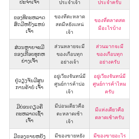
ປະຈຳເຈົ້າ
ประจำเจ้า
ประจำครับ
ของทีตะหลาด
ຂອງທີຕະຫລາດ
ของที่ตลาดสด
ສົດມີຫຍັງແຫນ່
สดมีหยังแหน่
มีอะไรบ้าง
ເຈົ້າ
เจ้า
ส่วนหลายจะมี
ส่วนมากจะมี
ສ່ວນຫຼາຍຈະມີ
ຂອງເກືອບທຸກຫ
ของเกือบทุก
ของเกือบทุก
ຍ່າງເຈົ້າ
อย่างเจ้า
อย่างครับ
อยู่เวียงจันทน์มี
อยู่เวียงจันทน์มี
ຢູ່ວຽງຈັນມີສູນ
ศูนย์การค้าบ่อ
ศูนย์การค้าไหม
ການຄ້າບໍ່ ເຈົ້າ
เจ้า
ครับ
มีบ่อนเดียวคือ
ມີບ່ອນດຽວຄື
มีแห่งเดียวคือ
ຕະຫລາດເຊົ້າ
ตะหลาดเซ้า
ตลาดเช้าครับ
ເຈົ້າ
เจ้า
มีของขายหยัง
มีของขายอะไร
ມີຂອງຂາຍຫຍັງ