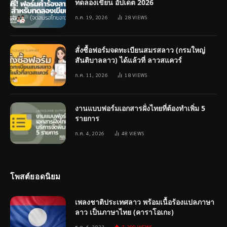
ทดลองเขียน อัปเดต 2026
ก.ค. 19, 2026
28
VIEWS
สั่งซื้อฟอร์มจดทะเบียนสมรสลาว (กรมใหญ่
สันติบาลลาว) ได้แล้วที่ ลาวสแควร์
ก.ค. 11, 2026
18
VIEWS
งานแบบฟอร์มเอกสารฝั่งไทยที่ต้องทำเพิ่ม 5
รายการ
ก.ค. 4, 2026
48
VIEWS
โพสต์ยอดนิยม
เพลงชาติประเทศลาว พร้อมเนื้อร้องแปลภาษา
ลาว เป็นภาษาไทย (คาราโอเกะ)
ธ.ค. 6, 2023
7,209
VIEWS