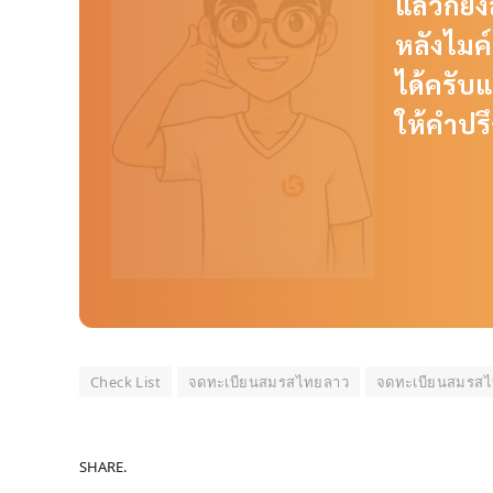
แล้วก็ยั
หลังไมค
ได้ครับแ
ให้คำปร
Check List
จดทะเบียนสมรสไทยลาว
จดทะเบียนสมรสไท
SHARE.