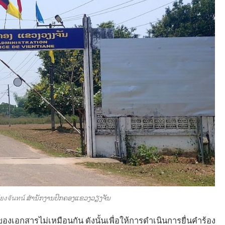
งจันทน์ ສຳນັກງານປົກຄອງແຂວງວຽງຈັນ
งเอกสารไม่เหมือนกัน ดังนั้นเพื่อให้การดำเนินการยื่นคำร้อง