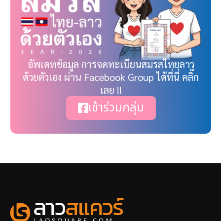
อัพเดทข้อมูล การจดทะเบียนสมรสไทยลาว
ด้วยตัวเอง ผ่าน Facebook Group ได้ที่นี่ คลิ๊ก
เลย !!
เข้าร่วมกลุ่ม