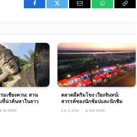
Facebook
Twitter
Email
WhatsApp
Copy
Link
รมเชียงควน: สวน
ตลาดมืดริมโขง เวียงจันทน์:
ที่น่าค้นหาในลาว
สวรรค์ของนักช้อปและนักชิม
94
VIEWS
ต.ค. 5, 2024
454
VIEWS