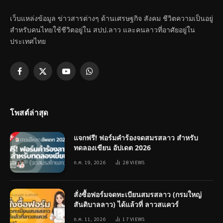
เว็บแหล่งข้อมูล ข่าวสารต่างๆ ด้านเศรษฐกิจ สังคม ชีวิตความเป็นอยู่
สำหรับคนไทยใช้ชีวิตอยู่ใน สปป.ลาว และคนลาวที่อาศัยอยู่ใน
ประเทศไทย
Facebook
X
YouTube
WhatsApp
(Twitter)
โพสต์ล่าสุด
แจกฟรี! ฟอร์มคำร้องจดสมรสลาว สำหรับ
ทดลองเขียน อัปเดต 2026
ก.ค. 19, 2026
28
VIEWS
สั่งซื้อฟอร์มจดทะเบียนสมรสลาว (กรมใหญ่
สันติบาลลาว) ได้แล้วที่ ลาวสแควร์
ก.ค. 11, 2026
17
VIEWS