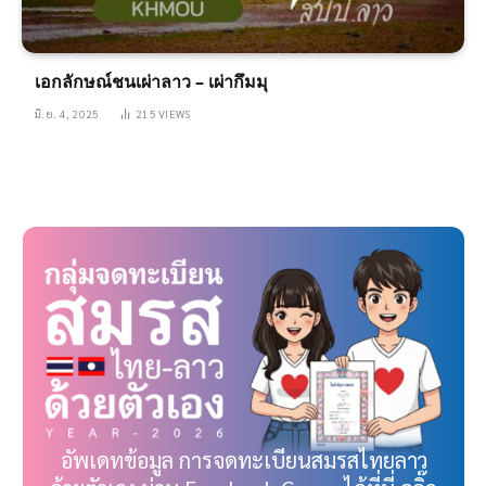
เอกลักษณ์ชนเผ่าลาว – เผ่ากึมมุ
มิ.ย. 4, 2025
215
VIEWS
อัพเดทข้อมูล การจดทะเบียนสมรสไทยลาว