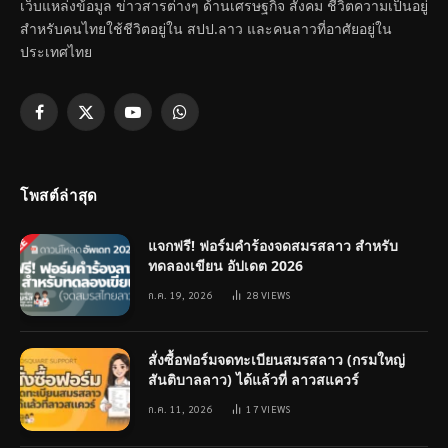
เว็บแหล่งข้อมูล ข่าวสารต่างๆ ด้านเศรษฐกิจ สังคม ชีวิตความเป็นอยู่
สำหรับคนไทยใช้ชีวิตอยู่ใน สปป.ลาว และคนลาวที่อาศัยอยู่ใน
ประเทศไทย
Facebook
X
YouTube
WhatsApp
(Twitter)
โพสต์ล่าสุด
แจกฟรี! ฟอร์มคำร้องจดสมรสลาว สำหรับ
ทดลองเขียน อัปเดต 2026
ก.ค. 19, 2026
28
VIEWS
สั่งซื้อฟอร์มจดทะเบียนสมรสลาว (กรมใหญ่
สันติบาลลาว) ได้แล้วที่ ลาวสแควร์
ก.ค. 11, 2026
17
VIEWS