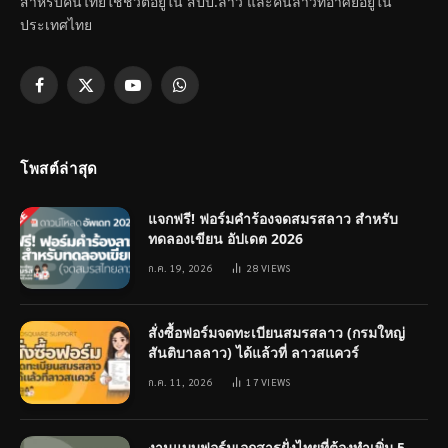
สำหรับคนไทยใช้ชีวิตอยู่ใน สปป.ลาว และคนลาวที่อาศัยอยู่ใน
ประเทศไทย
Facebook
X
YouTube
WhatsApp
(Twitter)
โพสต์ล่าสุด
แจกฟรี! ฟอร์มคำร้องจดสมรสลาว สำหรับ
ทดลองเขียน อัปเดต 2026
ก.ค. 19, 2026
28
VIEWS
สั่งซื้อฟอร์มจดทะเบียนสมรสลาว (กรมใหญ่
สันติบาลลาว) ได้แล้วที่ ลาวสแควร์
ก.ค. 11, 2026
17
VIEWS
งานแบบฟอร์มเอกสารฝั่งไทยที่ต้องทำเพิ่ม 5