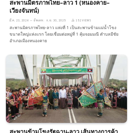
สะพานมิตรภาพไทย–ลาว 1 (หนองคาย–
เวียงจันทน์)
มี.ค. 23, 2024
อัพเดท:
ก.ย. 30, 2025
152
VIEWS
สะพานมิตรภาพไทย-ลาว แห่งที่ 1 เป็นสะพานข้ามแม่น้ำโขง
ขนาดใหญ่แห่งแรก โดยเชื่อมต่อหมู่ที่ 1 คุ้มจอมมณี ตำบลมีชัย
อำเภอเมืองหนองคาย
สะพานข้ามโขงรัฐฉาน-ลาว เส้นทางการค้า