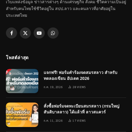
เว็บแหล่งข้อมูล ข่าวสารต่างๆ ด้านเศรษฐกิจ สังคม ชีวิตความเป็นอยู่
สำหรับคนไทยใช้ชีวิตอยู่ใน สปป.ลาว และคนลาวที่อาศัยอยู่ใน
ประเทศไทย
Facebook
X
YouTube
WhatsApp
(Twitter)
โพสต์ล่าสุด
แจกฟรี! ฟอร์มคำร้องจดสมรสลาว สำหรับ
ทดลองเขียน อัปเดต 2026
ก.ค. 19, 2026
28
VIEWS
สั่งซื้อฟอร์มจดทะเบียนสมรสลาว (กรมใหญ่
สันติบาลลาว) ได้แล้วที่ ลาวสแควร์
ก.ค. 11, 2026
17
VIEWS