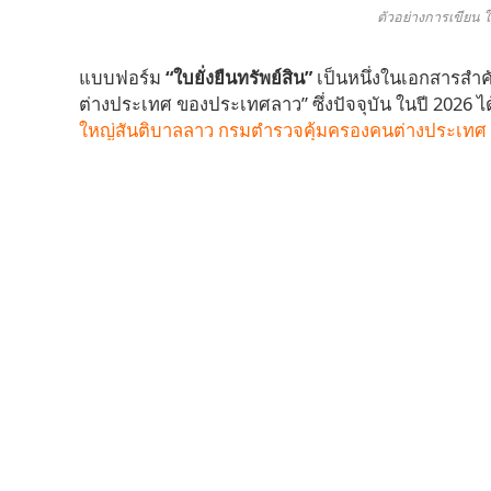
ตัวอย่างการเขียน ใ
แบบฟอร์ม
“ใบยั่งยืนทรัพย์สิน”
เป็นหนึ่งในเอกสารสำ
ต่างประเทศ ของประเทศลาว” ซึ่งปัจจุบัน ในปี 2026
ใหญ่สันติบาลลาว กรมตำรวจคุ้มครองคนต่างประเทศ
หน้านี้ ที่คู่รักฝ่ายลาวจะต้องใช้แบบฟอร์มที่ออกโดยแขว
สำหรับคู่รักชาวลาวกับคนต่างชาติ ที่กำลังเตรียมจะจด
ต้องพิจารณาเอกสารที่มีความแตกต่างกันในแต่ละแขว
โดย
“ใบยั่งยืนทรัพย์สิน”
นี้ คู่รักทั้งสองฝ่าย คือทั้
ฉบับ โดยฝ่ายลาว เขียนโดยใช้แบบฟอร์มในชุดคำร้องข
ฟอร์มที่สร้างขึ้นมาเอง หรือจะดาวน์โหลดจากเว็บไซต
ใช้ได้เลย ใครสนใจสามารถติดตามศึกษาได้ที่บทคว
กลับลาว