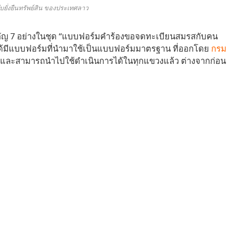
บยั่งยืนทรัพย์สิน ของประเทศลาว
คัญ 7 อย่างในชุด “แบบฟอร์มคำร้องขอจดทะเบียนสมรสกับคน
 ได้มีแบบฟอร์มที่นำมาใช้เป็นแบบฟอร์มมาตรฐาน ที่ออกโดย
กรม
และสามารถนำไปใช้ดำเนินการได้ในทุกแขวงแล้ว
ต่างจากก่อน
งที่ตนเองมีชื่ออยู่ในสำมะโนครัวเท่านั้น นับเป็นเรื่องที่ดีมาก
ทะเบียนสมรสกัน และเป็นผลดีต่อเจ้าหน้าที่ส่วนกลาง ที่จะไม่
งอีกต่อไป
งฝ่ายคนลาว และฝ่ายคนต่างประเทศ จะต้องเขียนกันขึ้นมาฝ่ายละ 1
อแต่งดองนี้ และฝ่ายไทย (หรือฝ่ายต่างชาติ) จะต้องเขียนแบบ
์ลาวสแควร์ก็ได้ ซึ่งผมได้ทำแบบฟอร์มเอาไว้ให้ดาวน์โหลดไป
าม ตอน
EP-11 เอกสารฝ่ายไทยที่ต้องทำเพิ่ม และจำเป็นต้องมีก่อน